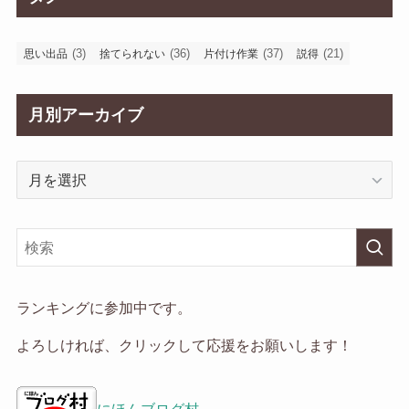
(3)
(36)
(37)
(21)
思い出品
捨てられない
片付け作業
説得
月別アーカイブ
月
別
ア
ー
カ
イ
ランキングに参加中です。
ブ
よろしければ、クリックして応援をお願いします！
にほんブログ村