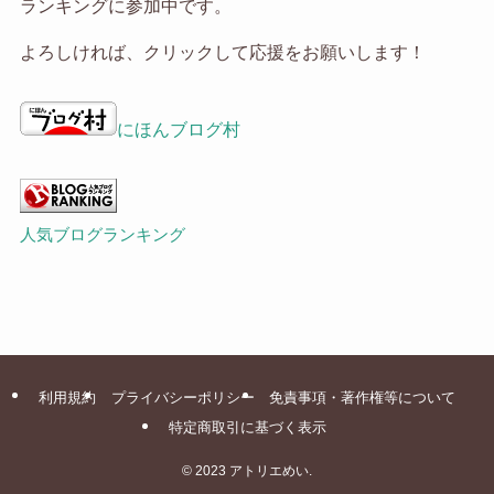
ランキングに参加中です。
ブ
よろしければ、クリックして応援をお願いします！
にほんブログ村
人気ブログランキング
利用規約
プライバシーポリシー
免責事項・著作権等について
特定商取引に基づく表示
©
2023 アトリエめい.