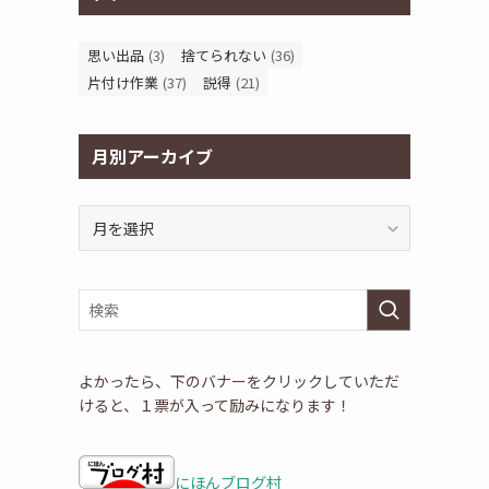
な
思い出品
(3)
捨てられない
(36)
片付け作業
(37)
説得
(21)
月別アーカイブ
月
別
ア
ー
カ
イ
ブ
よかったら、下のバナーをクリックしていただ
けると、１票が入って励みになります！
にほんブログ村